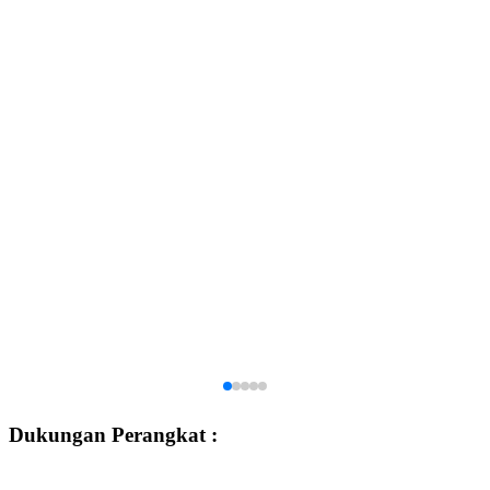
Dukungan Perangkat :