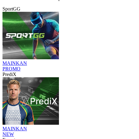
SportGG
MAINKAN
PROMO
PrediX
MAINKAN
NEW