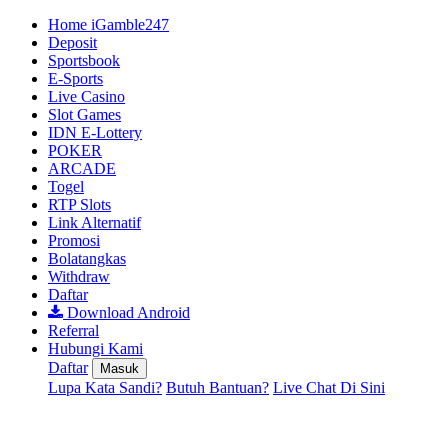
Home iGamble247
Deposit
Sportsbook
E-Sports
Live Casino
Slot Games
IDN E-Lottery
POKER
ARCADE
Togel
RTP Slots
Link Alternatif
Promosi
Bolatangkas
Withdraw
Daftar
Download Android
Referral
Hubungi Kami
Daftar
Masuk
Lupa Kata Sandi?
Butuh Bantuan?
Live Chat Di Sini