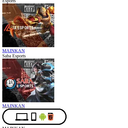
Esports
MAINKAN
Saba Esports
MAINKAN