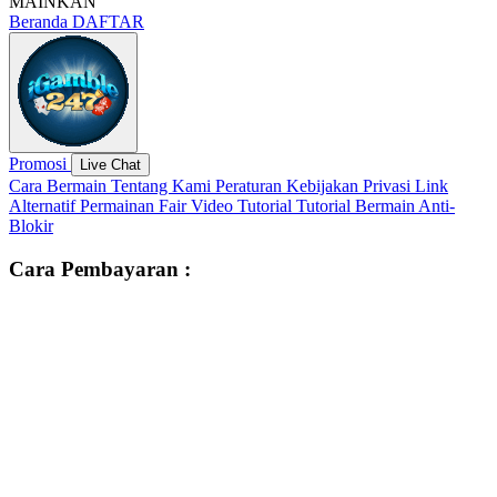
MAINKAN
Beranda
DAFTAR
Promosi
Live Chat
Cara Bermain
Tentang Kami
Peraturan
Kebijakan Privasi
Link
Alternatif
Permainan Fair
Video Tutorial
Tutorial Bermain
Anti-
Blokir
Cara Pembayaran :