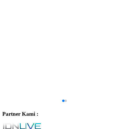
Partner Kami :