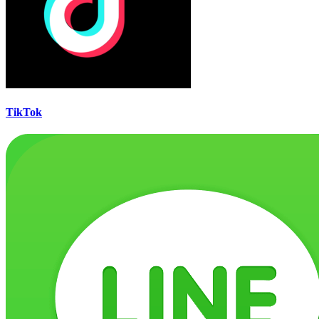
TikTok