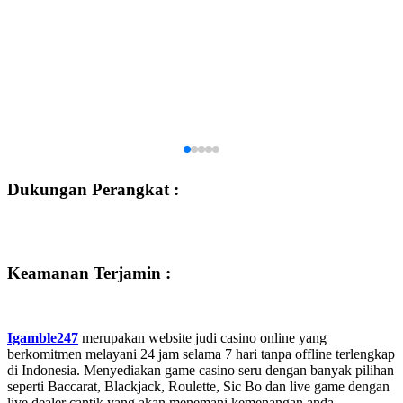
Dukungan Perangkat :
Keamanan Terjamin :
Igamble247
merupakan website judi casino online yang
berkomitmen melayani 24 jam selama 7 hari tanpa offline terlengkap
di Indonesia. Menyediakan game casino seru dengan banyak pilihan
seperti Baccarat, Blackjack, Roulette, Sic Bo dan live game dengan
live dealer cantik yang akan menemani kemenangan anda.