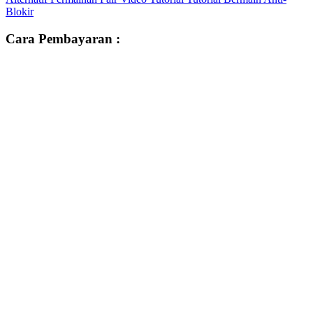
Blokir
Cara Pembayaran :