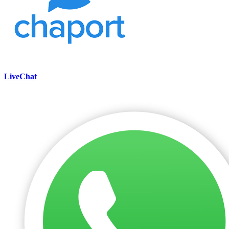
LiveChat