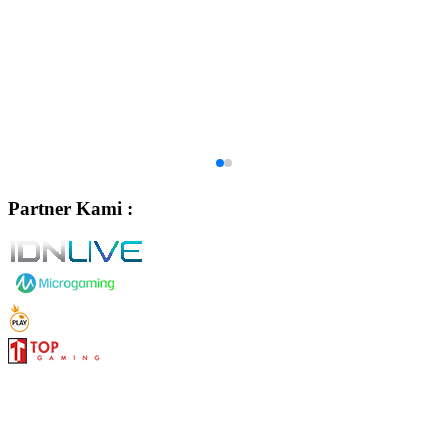
Partner Kami :