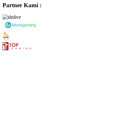
Partner Kami :