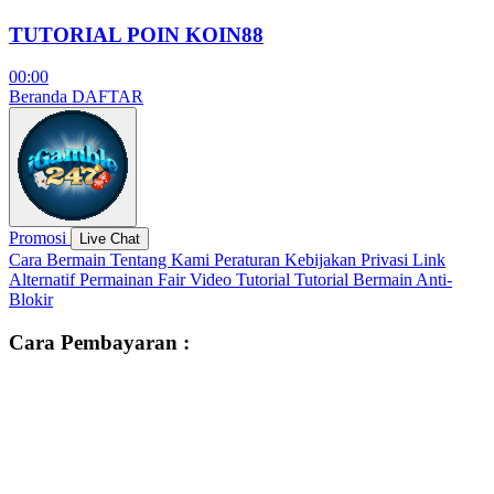
TUTORIAL POIN KOIN88
00:00
Beranda
DAFTAR
Promosi
Live Chat
Cara Bermain
Tentang Kami
Peraturan
Kebijakan Privasi
Link
Alternatif
Permainan Fair
Video Tutorial
Tutorial Bermain
Anti-
Blokir
Cara Pembayaran :