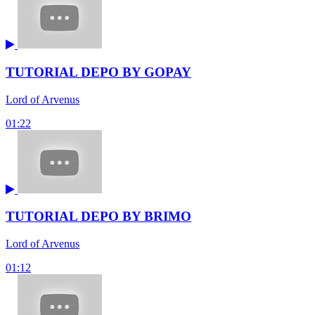
TUTORIAL DEPO BY GOPAY
Lord of Arvenus
01:22
TUTORIAL DEPO BY BRIMO
Lord of Arvenus
01:12