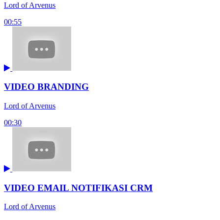
Lord of Arvenus
00:55
VIDEO BRANDING
Lord of Arvenus
00:30
VIDEO EMAIL NOTIFIKASI CRM
Lord of Arvenus