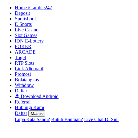
Home iGamble247
Deposit
Sportsbook
E-Sports
Live Casino
Slot Games
IDN E-Lottery
POKER
ARCADE
Togel
RTP Slots
Link Alternatif
Promosi
Bolatangkas
Withdraw
Daftar
Download Android
Referral
Hubungi Kami
Daftar
Masuk
Lupa Kata Sandi?
Butuh Bantuan?
Live Chat Di Sini