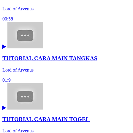
Lord of Arvenus
00:58
TUTORIAL CARA MAIN TANGKAS
Lord of Arvenus
01:9
TUTORIAL CARA MAIN TOGEL
Lord of Arvenus