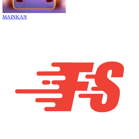
Ranger Showdown FS
MAINKAN