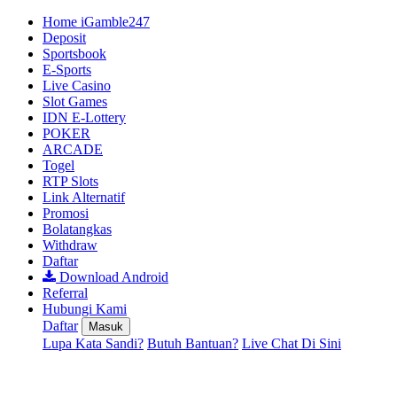
Home iGamble247
Deposit
Sportsbook
E-Sports
Live Casino
Slot Games
IDN E-Lottery
POKER
ARCADE
Togel
RTP Slots
Link Alternatif
Promosi
Bolatangkas
Withdraw
Daftar
Download Android
Referral
Hubungi Kami
Daftar
Masuk
Lupa Kata Sandi?
Butuh Bantuan?
Live Chat Di Sini