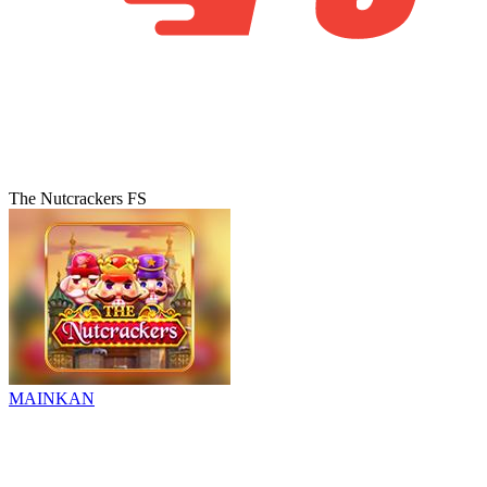
The Nutcrackers FS