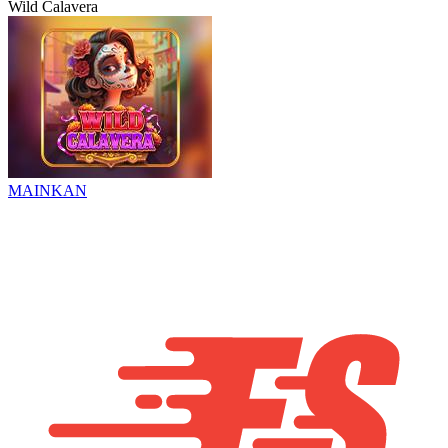
Wild Calavera
MAINKAN