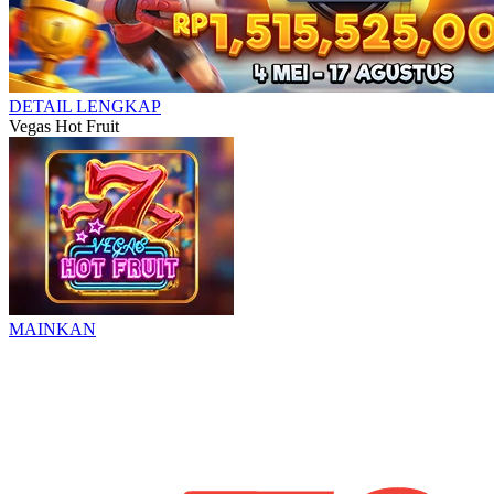
DETAIL LENGKAP
Vegas Hot Fruit
MAINKAN