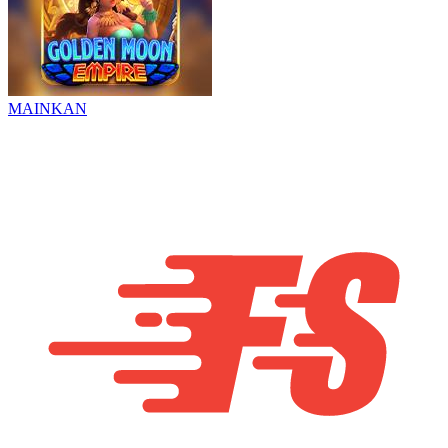
Golden Moon Empire
MAINKAN