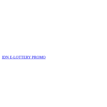
IDN E-LOTTERY
PROMO