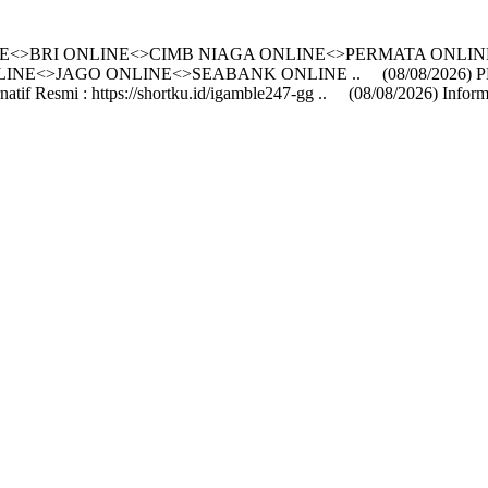
NE<>BRI ONLINE<>CIMB NIAGA ONLINE<>PERMATA ONL
NLINE<>JAGO ONLINE<>SEABANK ONLINE ..
(08/08/2026)
P
rnatif Resmi : https://shortku.id/igamble247-gg ..
(08/08/2026)
Inform