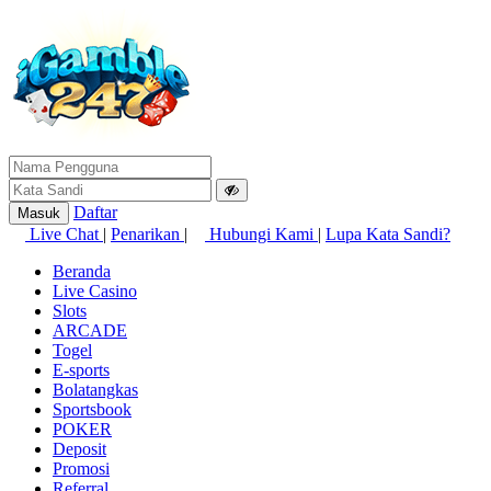
Daftar
Masuk
Live Chat
|
Penarikan
|
Hubungi Kami
|
Lupa Kata Sandi?
Beranda
Live Casino
Slots
ARCADE
Togel
E-sports
Bolatangkas
Sportsbook
POKER
Deposit
Promosi
Referral