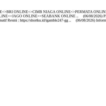
NE<>BRI ONLINE<>CIMB NIAGA ONLINE<>PERMATA ONL
NLINE<>JAGO ONLINE<>SEABANK ONLINE ..
(06/08/2026)
P
rnatif Resmi : https://shortku.id/igamble247-gg ..
(06/08/2026)
Inform